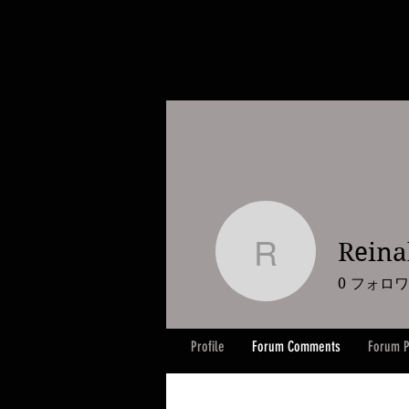
Reina
Reinaldo 
0
フォロワ
Profile
Forum Comments
Forum P