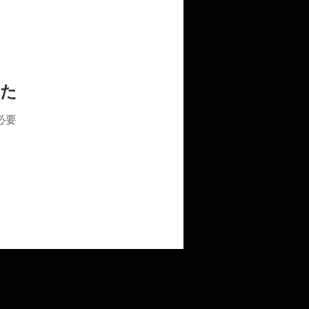
した
必要