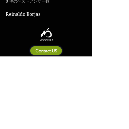
0
件のベストアンサー数
Reinaldo Borjas
Contact US
Mooneila について
製品・ブランド関連
新製品
製品カタログ
販売店の皆さまへ
ブランドサイト一覧
Shipping&Return Policy
製品Q&A
利用規約
お問い合わせ
個人情報保護方針
会社概要
© 2023 by MOONEILA. Proudly created with Designdenise. Copyright © 2020
The Mooneila ® . All rights reserved. ROYALGI Industry International Ltd. has
registered trademarks and uses trademarks. For a list of trademarks of
Royalgi Industry, please see our Trademark Usage page. Privacy Policy and
Terms of Use.