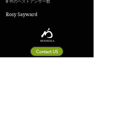
0
件のベストアンサー数
Rosy Sayward
Contact US
Mooneila について
製品・ブランド関連
新製品
製品カタログ
販売店の皆さまへ
ブランドサイト一覧
Shipping&Return Policy
製品Q&A
利用規約
お問い合わせ
個人情報保護方針
会社概要
© 2023 by MOONEILA. Proudly created with Designdenise. Copyright © 2020
The Mooneila ® . All rights reserved. ROYALGI Industry International Ltd. has
registered trademarks and uses trademarks. For a list of trademarks of
Royalgi Industry, please see our Trademark Usage page. Privacy Policy and
Terms of Use.