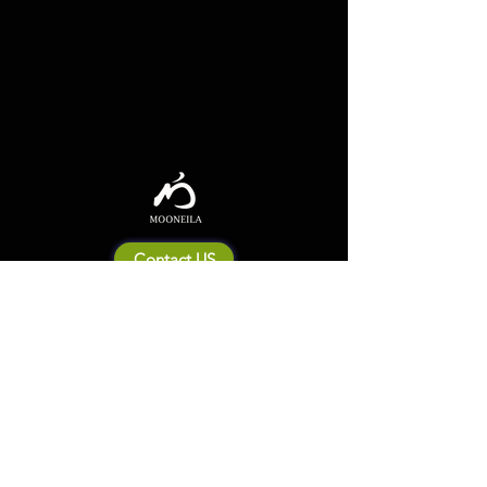
Contact US
Mooneila について
製品・ブランド関連
新製品
製品カタログ
販売店の皆さまへ
ブランドサイト一覧
Shipping&Return Policy
製品Q&A
利用規約
お問い合わせ
個人情報保護方針
会社概要