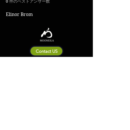
0
件のベストアンサー数
Elinor Brom
Contact US
Mooneila について
製品・ブランド関連
新製品
製品カタログ
販売店の皆さまへ
ブランドサイト一覧
Shipping&Return Policy
製品Q&A
利用規約
お問い合わせ
個人情報保護方針
会社概要
© 2023 by MOONEILA. Proudly created with Designdenise. Copyright © 2020
The Mooneila ® . All rights reserved. ROYALGI Industry International Ltd. has
registered trademarks and uses trademarks. For a list of trademarks of
Royalgi Industry, please see our Trademark Usage page. Privacy Policy and
Terms of Use.