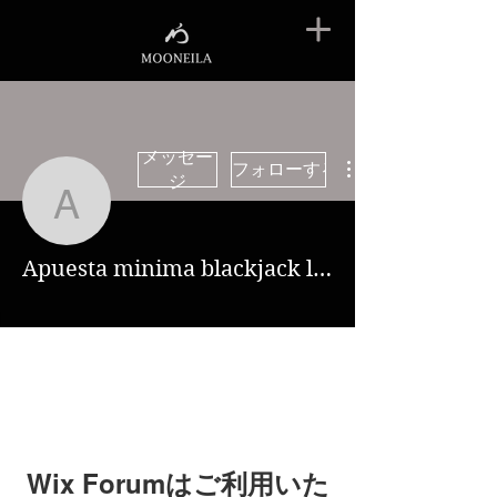
メッセー
フォローする
ジ
Apuesta minima blackjac
Apuesta minima blackjack las vegas, casinos europa
Wix Forumはご利用いた