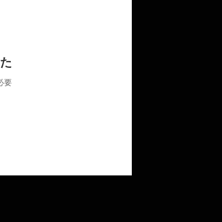
した
必要