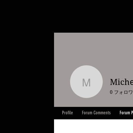
Miche
Micheal B
0
フォロワ
Profile
Forum Comments
Forum P