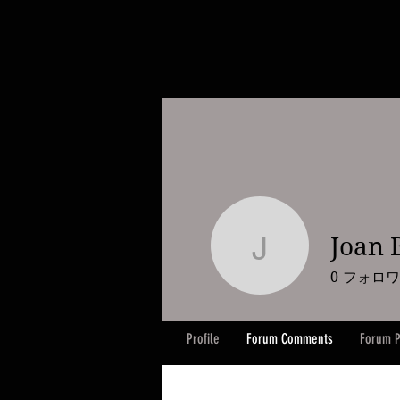
Joan 
Joan Burd
0
フォロワ
Profile
Forum Comments
Forum P