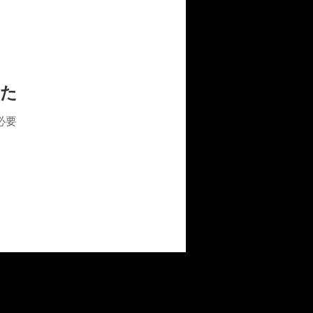
した
必要