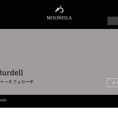
Burdell
ell
ー
0
フォロー中
メ
osts