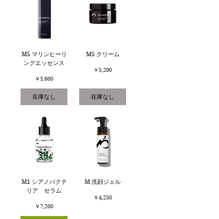
M5 マリンヒーリ
M5 クリーム
ングエッセンス
価格
￥5,200
価格
￥5,600
在庫なし
在庫なし
M1 シアノバクテ
M 洗顔ジェル
リア セラム
価格
￥4,250
価格
￥7,200