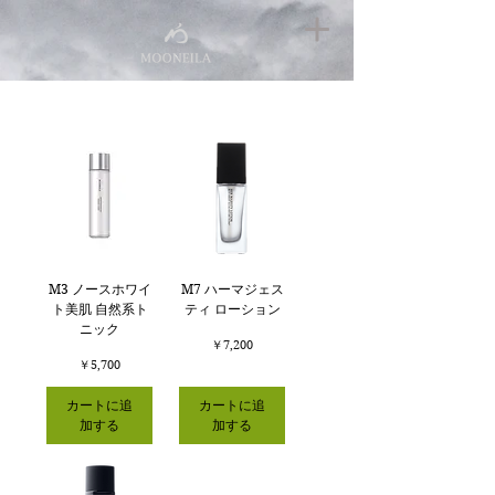
M3 ノースホワイ
M7 ハーマジェス
ト美肌 自然系ト
ティ ローション
ニック
価格
￥7,200
価格
￥5,700
カートに追
カートに追
加する
加する