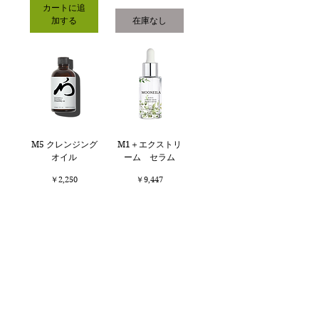
カートに追
加する
在庫なし
M5 クレンジング
M1＋エクストリ
オイル
ーム セラム
価格
価格
￥2,250
￥9,447
在庫なし
在庫なし