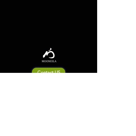
Contact US
Mooneila について
製品・ブランド関連
新製品
製品カタログ
販売店の皆さまへ
ブランドサイト一覧
Shipping&Return Policy
製品Q&A
利用規約
お問い合わせ
個人情報保護方針
会社概要