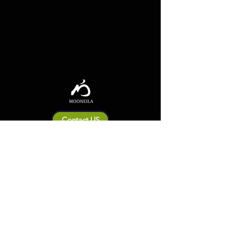
Contact US
Mooneila について
製品・ブランド関連
新製品
製品カタログ
販売店の皆さまへ
ブランドサイト一覧
Shipping&Return Policy
製品Q&A
利用規約
お問い合わせ
個人情報保護方針
会社概要