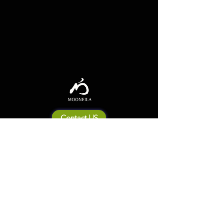
Contact US
Mooneila について
製品・ブランド関連
新製品
製品カタログ
販売店の皆さまへ
ブランドサイト一覧
Shipping&Return Policy
製品Q&A
利用規約
お問い合わせ
個人情報保護方針
会社概要