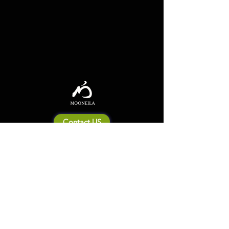
Contact US
Mooneila について
製品・ブランド関連
新製品
製品カタログ
販売店の皆さまへ
ブランドサイト一覧
Shipping&Return Policy
製品Q&A
利用規約
お問い合わせ
個人情報保護方針
会社概要