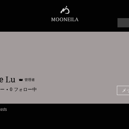
e Lu
管理者
ー
0
フォロー中
メ
osts