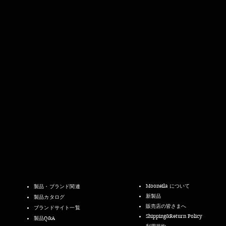
Mooneila について
製品・ブランド関連
新製品
製品カタログ
販売店の皆さまへ
ブランドサイト一覧
Shipping&Return Policy
製品Q&A