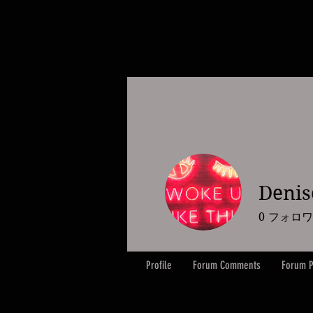
Denis
0
フォロワ
Profile
Forum Comments
Forum P