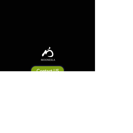
Contact US
Mooneila について
製品・ブランド関連
新製品
製品カタログ
販売店の皆さまへ
ブランドサイト一覧
Shipping&Return Policy
製品Q&A
利用規約
お問い合わせ
個人情報保護方針
会社概要