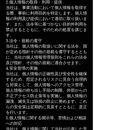
2.個人情報の取得・利用・提供
当社は、事業活動において個人情報を取得す
る際、事前に利用目的を特定します。個人情
報の利用及び提供において適切に取り扱いま
す。また、法令等に基づかない目的外利用を
禁止するとともに、そのための処置を講じま
す。
3.法令・規範の遵守
当社は、個人情報の取扱いに関する法令、国
が定める指針その他の規範を遵守するととも
に、当社の個人情報管理規則をこれらの法令
及び指針、その他の規範に適合させます。
4.安全管理の実施
当社は、個人情報の正確性及び安全性を確保
するため、想定されるリスクに見合う合理的
な対策として、個人情報へのアクセス管理、
個人情報の持ち出し手段の制限、外部からの
不正アクセス防止策等を実施し、個人情報の
漏洩、滅失又は毀損の防止に努めます。これ
らの安全策は定期的に見直すとともに、是正
を行います。
5.個人情報に関する開示等、苦情および相談
への対応
当社は、個人情報に関して当社が公表した手