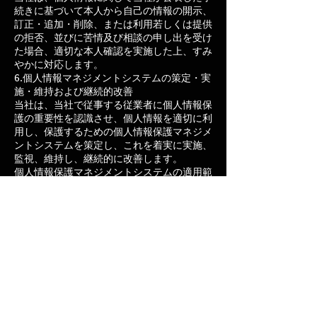
続きに基づいて本人から自己の情報の開示、
訂正・追加・削除、または利用若しくは提供
の拒否、並びに苦情及び相談の申し出を受け
た場合、適切な本人確認を実施した上、すみ
やかに対応します。
6.個人情報マネジメントシステムの策定・実
施・維持および継続的改善
当社は、当社で従事する従業者に個人情報保
護の重要性を認識させ、個人情報を適切に利
用し、保護するための個人情報保護マネジメ
ントシステムを策定し、これを着実に実施、
監視、維持し、継続的に改善します。
個人情報保護マネジメントシステムの適用範
囲は、当社の全事業所の全業務、すべての従
業者、すべての事業の用に供している個人情
報とします。
Contact US