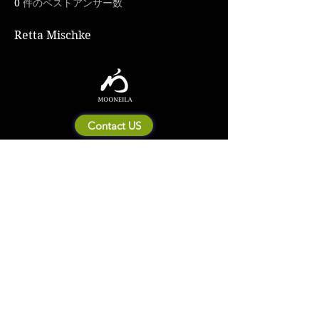
0
件のベストアンサー数
Retta Mischke
Contact US
Mooneila について
製品・ブランド関連
新製品
製品カタログ
販売店の皆さまへ
ブランドサイト一覧
Shipping&Return Policy
製品Q&A
利用規約
お問い合わせ
個人情報保護方針
会社概要
© 2023 by MOONEILA. Proudly created with Designdenise. Copyright © 2020
The Mooneila ® . All rights reserved. ROYALGI Industry International Ltd. has
registered trademarks and uses trademarks. For a list of trademarks of
Royalgi Industry, please see our Trademark Usage page. Privacy Policy and
Terms of Use.