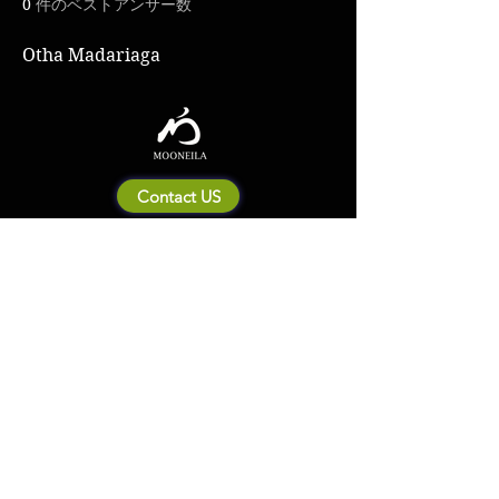
0
件のベストアンサー数
Otha Madariaga
Contact US
Mooneila について
製品・ブランド関連
新製品
製品カタログ
販売店の皆さまへ
ブランドサイト一覧
Shipping&Return Policy
製品Q&A
利用規約
お問い合わせ
個人情報保護方針
会社概要
© 2023 by MOONEILA. Proudly created with Designdenise. Copyright © 2020
The Mooneila ® . All rights reserved. ROYALGI Industry International Ltd. has
registered trademarks and uses trademarks. For a list of trademarks of
Royalgi Industry, please see our Trademark Usage page. Privacy Policy and
Terms of Use.