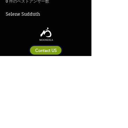
0
件のベストアンサー数
Selene Sudduth
Contact US
Mooneila について
製品・ブランド関連
新製品
製品カタログ
販売店の皆さまへ
ブランドサイト一覧
Shipping&Return Policy
製品Q&A
利用規約
お問い合わせ
個人情報保護方針
会社概要
© 2023 by MOONEILA. Proudly created with Designdenise. Copyright © 2020
The Mooneila ® . All rights reserved. ROYALGI Industry International Ltd. has
registered trademarks and uses trademarks. For a list of trademarks of
Royalgi Industry, please see our Trademark Usage page. Privacy Policy and
Terms of Use.